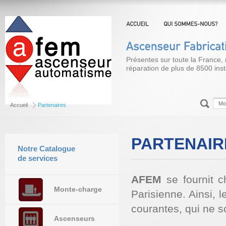
Présentes sur toute la France, 
réparation de plus de 8500 insta
Accueil
Partenaires
PARTENAIR
Notre Catalogue
de services
AFEM
se fournit c
Monte-charge
Parisienne. Ainsi, l
courantes, qui ne s
Ascenseurs