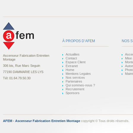
À PROPOS D’AFEM
NOS‌ 
Actualites
Asce
Ascenseur Fabrication Entretien
Contact
Mise
Montage
Espace Client
Mont
306 bis, Rue Marc Seguin
Extranet
Auto
Home
Phot
77190 DAMMARIE LES LYS
Mentions Legales
Main
Nos services
Tél: 01.64.79.50.30
Partenaires
Qui sommes-nous ?
Recrutement
Sponsors
AFEM - Ascenseur Fabrication Entretien Montage
copyright © Tous droits réservés.